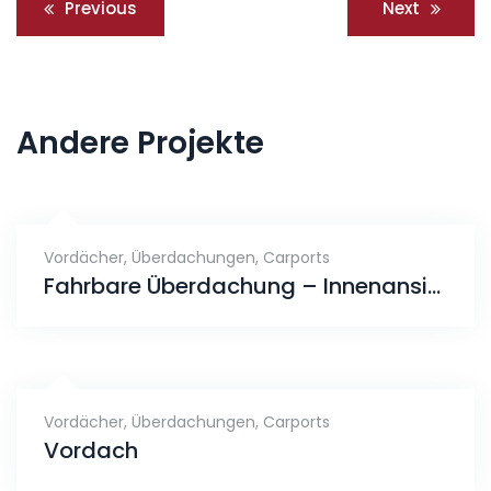
Beitragsnavigation
Previous
Next
Andere Projekte
Vordächer, Überdachungen, Carports
Fahrbare Überdachung – Innenansicht
Vordächer, Überdachungen, Carports
Vordach