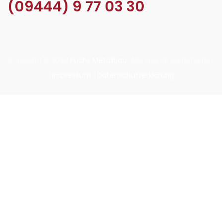
(09444) 9 77 03 30
Copyright © 2020
Fuchs Metallbau
. Alle Rechte vorbehalten.
|
Impressum
|
Datenschutzerklärung