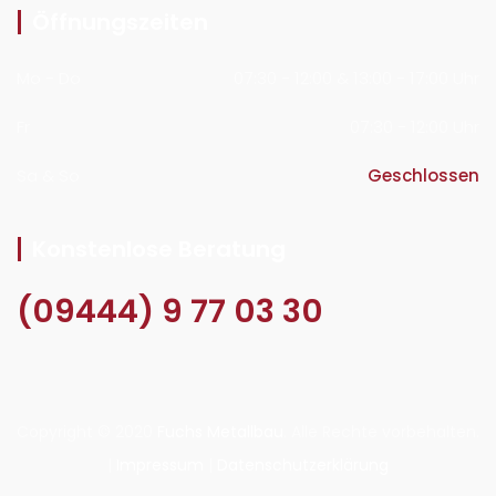
Öffnungszeiten
Mo - Do
07:30 - 12:00 & 13:00 - 17:00 Uhr
Fr
07:30 - 12:00 Uhr
Sa & So
Geschlossen
Konstenlose Beratung
(09444) 9 77 03 30
Copyright © 2020
Fuchs Metallbau
. Alle Rechte vorbehalten.
|
Impressum
|
Datenschutzerklärung